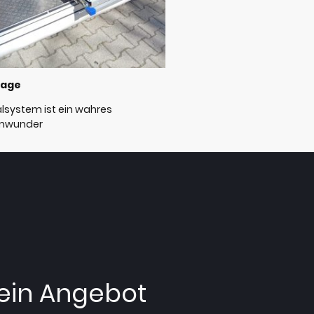
rage
lsystem ist ein wahres
mwunder
ein Angebot