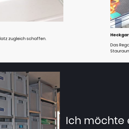
Heckga
latz zugleich schaffen.
Das Rega
Staurau
Ich möchte 