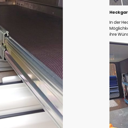
Heckga
In der He
Möglichk
ihre Wün